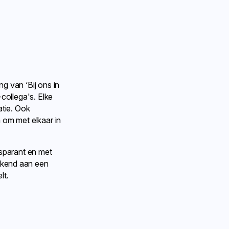
g van ‘Bij ons in
collega's. Elke
atie. Ook
 om met elkaar in
nsparant en met
rkend aan een
lt.