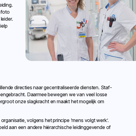
eiding.
sfoto
leider.
ielp
ende directies naar gecentraliseerde diensten. Staf-
samengebracht. Daarmee bewegen we van veel losse
vergroot onze slagkracht en maakt het mogelijk om
organisatie, volgens het principe ‘mens volgt werk’.
oppeld aan een andere hiërarchische leidinggevende of