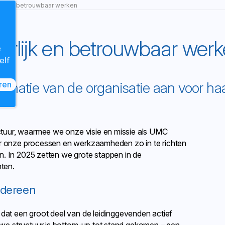
ijk en betrouwbaar werken
erlijk en betrouwbaar wer
e
elf
rmatie van de organisatie aan voor ha
ren
cking scripts, de pagina zal ververst worden.
tuur, waarmee we onze visie en missie als UMC
oor onze processen en werkzaamheden zo in te richten
n. In 2025 zetten we grote stappen in de
hten.
edereen
 dat een groot deel van de leidinggevenden actief
we structuur is bottom-up tot stand gekomen – een