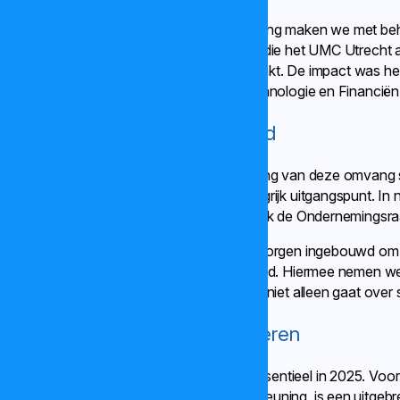
Het uitgangspunt was helder: deze beweging maken we met beho
zoveel mogelijk realiseren met de mensen die het UMC Utrecht al
vervallen en zijn collega’s boventallig geraakt. De impact was he
Technologie en de directie Informatie Technologie en Financiën
De menselijke maat als leidraad
We begrijpen dat een organisatieverandering van deze omvang
was in 2025 de menselijke maat een belangrijk uitgangspunt. I
beleidskader en sociaal plan opgesteld. Ook de Ondernemingsraa
In het sociaal plan hebben we extra waarborgen ingebouwd om c
onder meer de herplaatsingstermijn verlengd. Hiermee nemen we
we zien dat eerlijk en betrouwbaar werken niet alleen gaat ove
Samen in gesprek en samen leren
Goede communicatie en dialoog waren essentieel in 2025. Voor 
gevolgen of behoefte hadden aan ondersteuning, is een uitgebrei