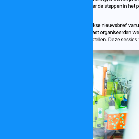
leidinggevenden en medewerkers uitleg over de stappen in het 
informatie.
Leidinggevenden ontvingen via een wekelijkse nieuwsbrief vanui
plaatsings- en benoemingsproces. Daarnaast organiseerden we
collega’s hun vragen rechtstreeks konden stellen. Deze sessie