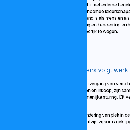
iedereen te laten verlopen, werkten we hierbij met externe begel
Voor iedere leidinggevende werd een zogenoemde leiderschap
opgesteld: een integraal beeld van wie iemand is als mens en als 
Dit bood een objectieve basis voor plaatsing en benoeming en h
om talent, ervaring en ontwikkelpotentieel eerlijk te wegen.
Van directies naar diensten: mens volgt werk
Een zichtbare verandering in 2025 was de overgang van verschill
en ondersteunende functies, zoals financiën en inkoop, zijn 
onderdelen naar meer uniformiteit en gezamenlijke sturing. Dit 
middelen efficiënter in te zetten.
Voor veel collega’s betekende dit een verandering van plek in de 
In de basis blijven zij hetzelfde werk doen, al zijn zij soms gek
ondergebracht in een andere dienst.