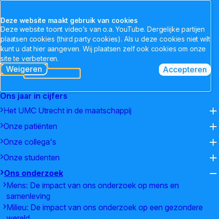
Sluiten
Home
Jaarverslag 2025
Ons onderzoek
Naar homepage
Deze website maakt gebruik van cookies
Deze website toont video’s van o.a. YouTube. Dergelijke partijen
plaatsen cookies (third party cookies). Als u deze cookies niet wilt
Ons onderzoek
kunt u dat hier aangeven. Wij plaatsen zelf ook cookies om onze
site te verbeteren.
Voorwoord Raad van Bestuur
Weigeren
Accepteren
tracking scripts
tracking 
Verslag Raad van Toezicht
Ons onderzoek is geconcentreerd in
zes multidisciplinaire
Ons jaar in cijfers
programma’s
(new window)
:
Circulatory Health
(new window)
,
Brain
(new window)
,
Infection & Immunity
(ne
,
Het UMC Utrecht in de maatschappij
Cancer
(new window)
,
Child Health
(new window)
en
Regenerative Medicine
(new window)
. In deze
O
speerpunten brengen we zorg en onderzoek samen en vertalen
Onze patiënten
O
we fundamentele inzichten zo snel mogelijk naar toepassingen
Onze collega's
in de praktijk. In 2025
bevestigde de internationale commissie
O
Onze studenten
SEP dat ons onderzoek van zeer hoog niveau is
(new window)
, met sterke
O
innovatiekracht en grote maatschappelijke impact.
Ons onderzoek
O
Mens: De impact van ons onderzoek op mens en
Naast onderzoek binnen onze speerpunten, vinden we het
samenleving
belangrijk om te onderzoeken hoe klinische studies sneller en
Milieu: De impact van ons onderzoek op een gezondere
slimmer worden georganiseerd, bijvoorbeeld met ons
REMAP-
wereld